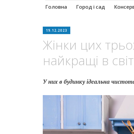
Skip
Головна
Город і сад
Консер
to
content
19.12.2023
Жінки цих трьох
найкращі в світ
У них в будинку ідеальна чистот