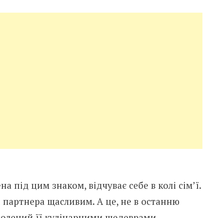
 під цим знаком, відчуває себе в колі сім’ї.
 партнера щасливим. А це, не в останню
оволений її кулінарними шедеврами.