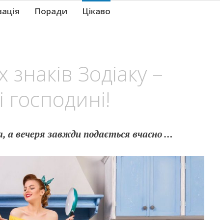
вація
Поради
Цікаво
 знаків Зодіаку –
і господині!
а, а вечеря завжди подається вчасно …