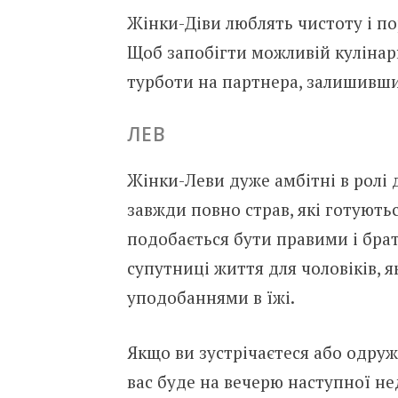
Жінки-Діви люблять чистоту і по
Щоб запобігти можливій кулінарн
турботи на партнера, залишивши 
ЛЕВ
Жінки-Леви дуже амбітні в ролі 
завжди повно страв, які готують
подобається бути правими і брати
супутниці життя для чоловіків, я
уподобаннями в їжі.
Якщо ви зустрічаєтеся або одруже
вас буде на вечерю наступної нед