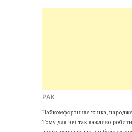
РАК
Найкомфортніше жінка, народжена
Тому для неї так важливо робити
чергу, означає, що він буде зад