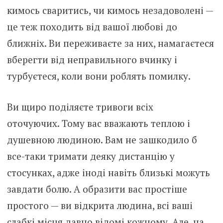
кимось сваритись, чи кимось незадоволені —
це теж походить від вашої любові до
ближніх. Ви переживаєте за них, намагаєтеся
вберегти від неправильного вчинку і
турбуєтеся, коли вони роблять помилку.
Ви щиро поділяєте тривоги всіх
оточуючих. Тому вас вважають теплою і
душевною людиною. Вам не зашкодило б
все-таки тримати деяку дистанцію у
стосунках, адже іноді навіть близькі можуть
завдати болю. А образити вас простіше
простого — ви відкрита людина, всі ваші
слабкі місця давно відомі кожному. Але, на