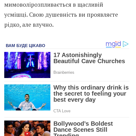
мимоволірозпливається в щасливій
усмішці. Свою душевність ви проявляєте
рідко, але влучно.