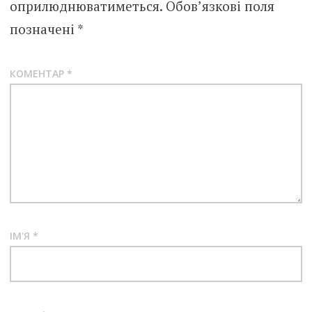
оприлюднюватиметься.
Обов’язкові поля
позначені
*
КОМЕНТАР
*
ІМ'Я
*