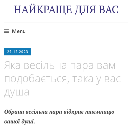
НАЙКРАЩЕ ДЛЯ ВАС
Menu
Skip
to
29.12.2023
content
Яка весільна пара вам
подобається, така у вас
душа
Обрана весільна пара відкриє таємницю
вашої душі.