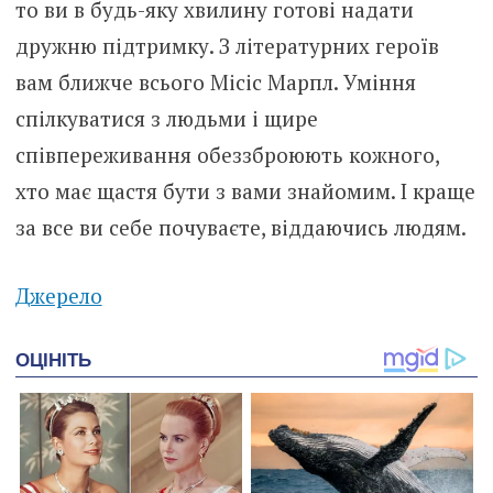
то ви в будь-яку хвилину готові надати
дружню підтримку. З літературних героїв
вам ближче всього Місіс Марпл. Уміння
спілкуватися з людьми і щире
співпереживання обеззброюють кожного,
хто має щастя бути з вами знайомим. І краще
за все ви себе почуваєте, віддаючись людям.
Джерело