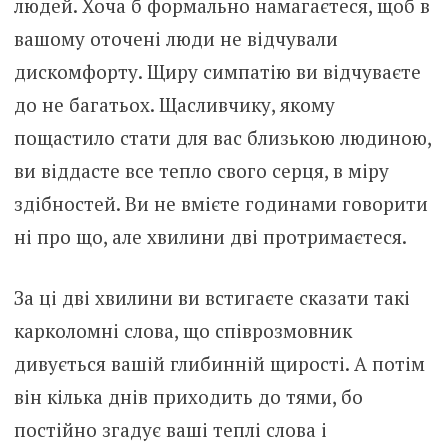
людей. Хоча б формально намагаєтеся, щоб в
вашому оточені люди не відчували
дискомфорту. Щиру симпатію ви відчуваєте
до не багатьох. Щасливчику, якому
пощастило стати для вас близькою людиною,
ви віддасте все тепло свого серця, в міру
здібностей. Ви не вмієте годинами говорити
ні про що, але хвилини дві протримаєтеся.
За ці дві хвилини ви встигаєте сказати такі
карколомні слова, що співрозмовник
дивується вашій глибинній щирості. А потім
він кілька днів приходить до тями, бо
постійно згадує ваші теплі слова і