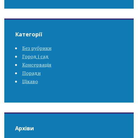
Категорії
Без рубрики
Город і сад
Консервація
Поради
Цікаво
Архіви