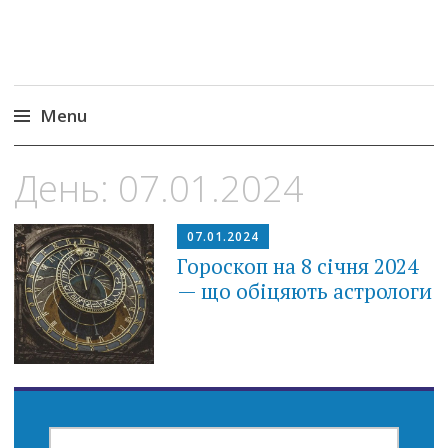
Menu
Skip
День:
07.01.2024
to
content
07.01.2024
Гороскоп на 8 січня 2024
— що обіцяють астрологи
ПОШУК: