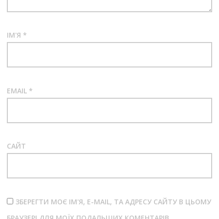
ІМ'Я
*
EMAIL
*
САЙТ
ЗБЕРЕГТИ МОЄ ІМ'Я, E-MAIL, ТА АДРЕСУ САЙТУ В ЦЬОМУ
БРАУЗЕРІ ДЛЯ МОЇХ ПОДАЛЬШИХ КОМЕНТАРІВ.