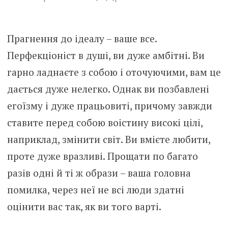
Прагнення до ідеалу – ваше все.
Перфекціоніст в душі, ви дуже амбітні. Ви
гарно ладнаєте з собою і оточуючими, вам це
дається дуже нелегко. Однак ви позбавлені
егоїзму і дуже працьовиті, причому завжди
ставите перед собою воістину високі цілі,
наприклад, змінити світ. Ви вмієте любити,
проте дуже вразливі. Прощати по багато
разів одні й ті ж образи – ваша головна
помилка, через неї не всі люди здатні
оцінити вас так, як ви того варті.