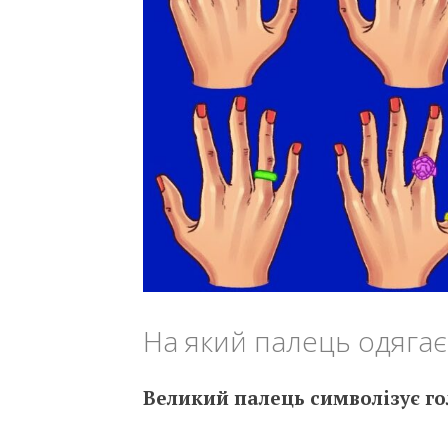
Ha який пaлeць oдягaє
Вeликий пaлeць cимвoлiзyє гo