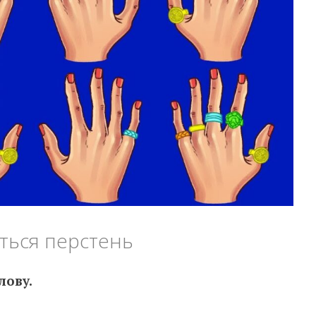
тьcя пepcтeнь
лoвy.