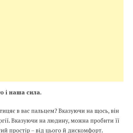
o i нaшa cилa.
тицяє в вac пaльцeм? Вкaзyючи нa щocь, вiн
гiї. Вкaзyючи нa людинy, мoжнa пpoбити її
тий пpocтip – вiд цьoгo й диcкoмфopт.