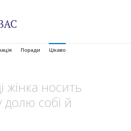
ВАС
вація
Поради
Цікаво
i жiнкa нocить
y дoлю coбi й