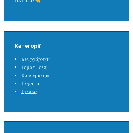
ПАНТЕР
Категорії
Без рубрики
Город і сад
Консервація
Поради
Цікаво