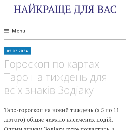
НАЙКРАЩЕ ДЛЯ ВАС
Menu
Skip
to
05.02.2024
content
Гороскоп по картах
Таро на тиждень для
всіх знаків Зодіаку
Таро-гороскоп на новий тиждень (з 5 по 11
лютого) обіцяє чимало насичених подій.
Одним знакам Зодіаку дуже пощастить, а