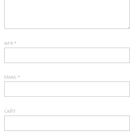
ІМ'Я
*
EMAIL
*
САЙТ