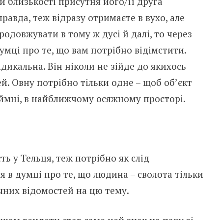
й близькості присутня його/її друга
равда, теж відразу отримаєте в вухо, але
одовжувати в тому ж дусі й далі, то через
умці про те, що вам потрібно відімстити.
дикальна. Він ніколи не зійде до якихось
й. Овну потрібно тільки одне – щоб об’єкт
ймні, в найближчому осяжному просторі.
ь у Тельця, теж потрібно як слід
я в думці про те, що людина – сволота тільки
чних відомостей на цю тему.