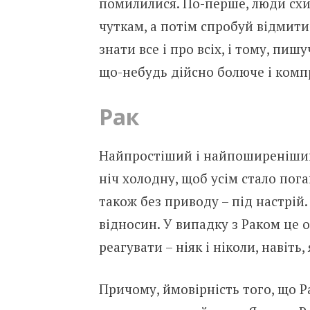
помилилися. По-перше, люди схи
чуткам, а потім спробуй відмити
знати все і про всіх, і тому, пи
що-небудь дійсно болюче і комп
Рак
Найпростіший і найпоширеніший 
ніч холодну, щоб усім стало пога
також без приводу – під настрій
відносин. У випадку з Раком це о
реагувати – ніяк і ніколи, навіть
Причому, ймовірність того, що Р