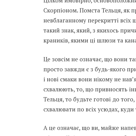
Цілком ймовірно, основоположник
Скорпіоном. Помста Тельця, як п
невблаганному перекритті всіх ш
такий знак, який, з якихось при
краників, якими ці шлюзи та кан
Це зовсім не означає, що вони так
просто завжди є з будь-якого п
і нові смаки вони нікому не нав
схвалюють, то, що привносять ін
Тельця, то будьте готові до того
схвалювати по всіх усюдах, куди
А це означає, що ви, майже напе