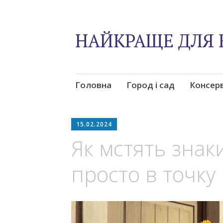
НАЙКРАЩЕ ДЛЯ 
Skip
Головна
Город і сад
Консер
to
content
15.02.2024
Як мстять знаки
просто в точку