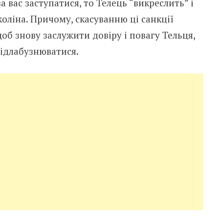
за вас заступатися, то Телець “викреслить” і
коліна. Причому, скасуванню ці санкції
об знову заслужити довіру і повагу Тельця,
підлабузнюватися.