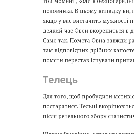
той момент, коли в безпосередні
половинка. В цьому випадку ви, п
якщо у вас вистачить мужності пр
деякий час Овен вкорениться в д
Саме так. Помста Овна завжди ра
там відповідних дрібних капосте
помсти перестав існувати прина
Телець
Для того, щоб пробудити мстивіст
постаратися. Тельці вкорінюютьс
після ретельного збору статисти