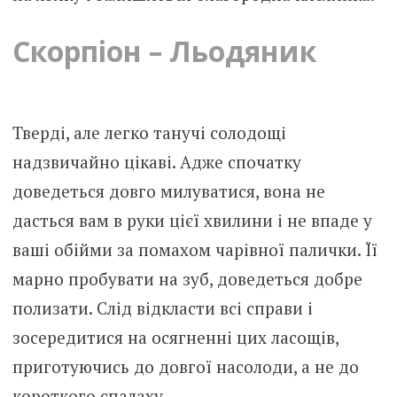
Скорпіон – Льодяник
Тверді, але легко танучі солодощі
надзвичайно цікаві. Адже спочатку
доведеться довго милуватися, вона не
дасться вам в руки цієї хвилини і не впаде у
ваші обійми за помахом чарівної палички. Її
марно пробувати на зуб, доведеться добре
полизати. Слід відкласти всі справи і
зосередитися на осягненні цих ласощів,
приготуючись до довгої насолоди, а не до
короткого спалаху.