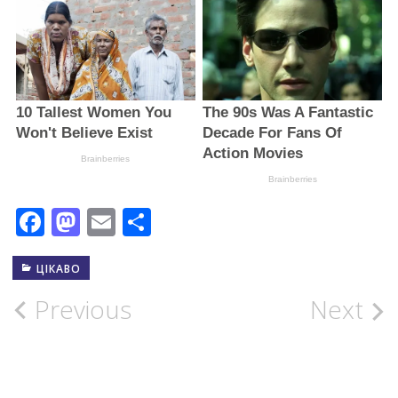
Facebook
Mastodon
Email
Поділитися
ЦІКАВО
Post
Previous
Next
navigation