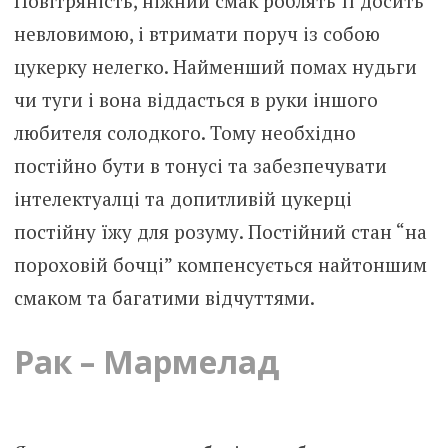
Повітряність, ніжний смак роблять її досить
невловимою, і втримати поруч із собою
цукерку нелегко. Найменший помах нудьги
чи туги і вона віддасться в руки іншого
любителя солодкого. Тому необхідно
постійно бути в тонусі та забезпечувати
інтелектуалці та допитливій цукерці
постійну їжу для розуму. Постійний стан “на
пороховій бочці” компенсується найтоншим
смаком та багатими відчуттями.
Рак – Мармелад