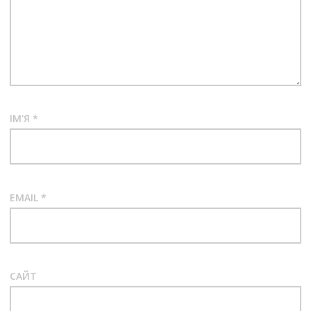
ІМ'Я
*
EMAIL
*
САЙТ