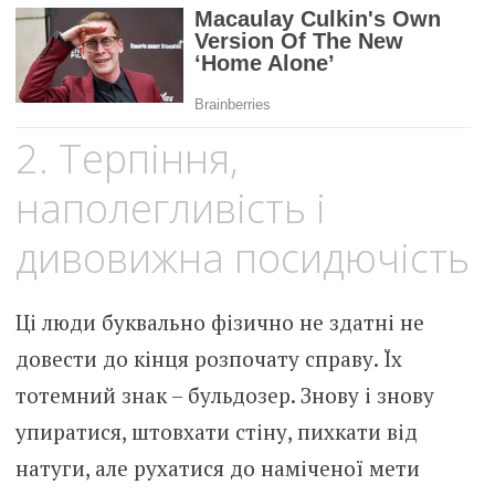
2. Терпіння,
наполегливість і
дивовижна посидючість
Ці люди буквально фізично не здатні не
довести до кінця розпочату справу. Їх
тотемний знак – бульдозер. Знову і знову
упиратися, штовхати стіну, пихкати від
натуги, але рухатися до наміченої мети