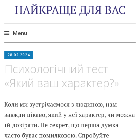
НАЙКРАЩЕ ДЛЯ ВАС
Menu
Skip
to
28.02.2024
content
Психологічний тест
«Який ваш характер?»
Коли ми зустрічаємося з людиною, нам
завжди цікаво, який у неї характер, чи можна
їй довіряти. Не секрет, що перша думка
часто буває помилковою. Спробуйте