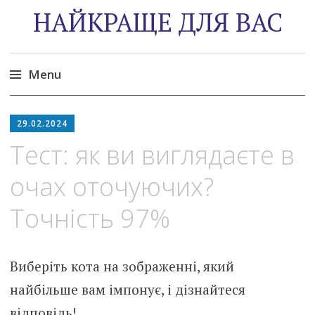
НАЙКРАЩЕ ДЛЯ ВАС
Menu
Skip
to
29.02.2024
content
Тест: як ви виглядаєте в
очах оточуючих?
Точність 97%
Виберіть кота на зображенні, який
найбільше вам імпонує, і дізнайтеся
відповідь!