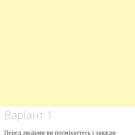
Варіант 1
Перед людьми ви посміхаєтесь і завжди