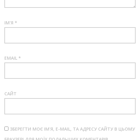
ІМ'Я
*
EMAIL
*
САЙТ
ЗБЕРЕГТИ МОЄ ІМ'Я, E-MAIL, ТА АДРЕСУ САЙТУ В ЦЬОМУ
БРАУЗЕРІ ДЛЯ МОЇХ ПОДАЛЬШИХ КОМЕНТАРІВ.