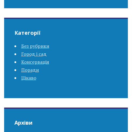
Категорії
Без рубрики
Город і сад
Консервація
Поради
Цікаво
Архіви