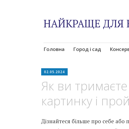
НАЙКРАЩЕ ДЛЯ 
Skip
Головна
Город і сад
Консер
to
content
02.05.2024
Як ви тримаєте
картинку і прой
Дізнайтеся більше про себе або п