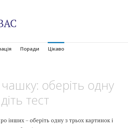
ВАС
вація
Поради
Цікаво
 чашку: оберіть одну
діть тест
ро інших – оберіть одну з трьох картинок і