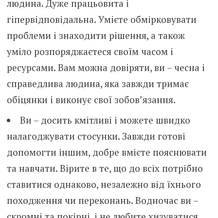
людина. Дуже працьовита і
гіпервідповідальна. Умієте обмірковувати
проблеми і знаходити рішення, а також
уміло розпоряджаєтеся своїм часом і
ресурсами. Вам можна довіряти, ви – чесна і
справедлива людина, яка завжди тримає
обіцянки і виконує свої зобов’язання.
Ви – досить кмітливі і можете швидко
налагоджувати стосунки. Завжди готові
допомогти іншим, добре вмієте пояснювати
та навчати. Вірите в те, що до всіх потрібно
ставитися однаково, незалежно від їхнього
походження чи переконань. Водночас ви –
скромні та покірні, і не любите хизуватися