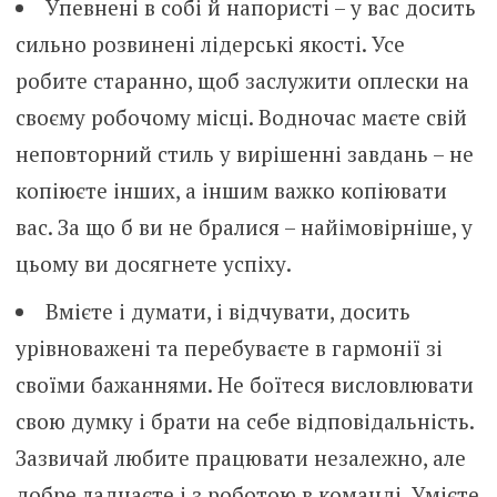
Упевнені в собі й напористі – у вас досить
сильно розвинені лідерські якості. Усе
робите старанно, щоб заслужити оплески на
своєму робочому місці. Водночас маєте свій
неповторний стиль у вирішенні завдань – не
копіюєте інших, а іншим важко копіювати
вас. За що б ви не бралися – найімовірніше, у
цьому ви досягнете успіху.
Вмієте і думати, і відчувати, досить
урівноважені та перебуваєте в гармонії зі
своїми бажаннями. Не боїтеся висловлювати
свою думку і брати на себе відповідальність.
Зазвичай любите працювати незалежно, але
добре ладнаєте і з роботою в команді. Умієте