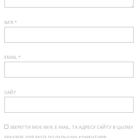
ІМ'Я
*
EMAIL
*
САЙТ
ЗБЕРЕГТИ МОЄ ІМ'Я, E-MAIL, ТА АДРЕСУ САЙТУ В ЦЬОМУ
БРАУЗЕРІ ДЛЯ МОЇХ ПОДАЛЬШИХ КОМЕНТАРІВ.