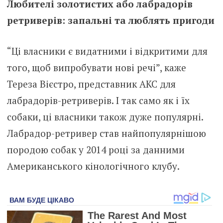
Любителі золотистих або лабрадорів
ретриверів: запальні та люблять пригоди
“Ці власники є видатними і відкритими для
того, щоб випробувати нові речі”, каже
Тереза ​​Вієстро, представник AKC для
лабрадорів-ретриверів. І так само як і їх
собаки, ці власники також дуже популярні.
Лабрадор-ретривер став найпопулярнішою
породою собак у 2014 році за данними
Американського кінологічного клубу.