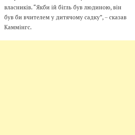
власників. “Якби ій бігль був людиною, він
був би вчителем у дитячому садку”, – сказав
Каммінгс.