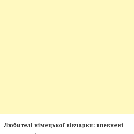
Любителі німецької вівчарки: впевнені