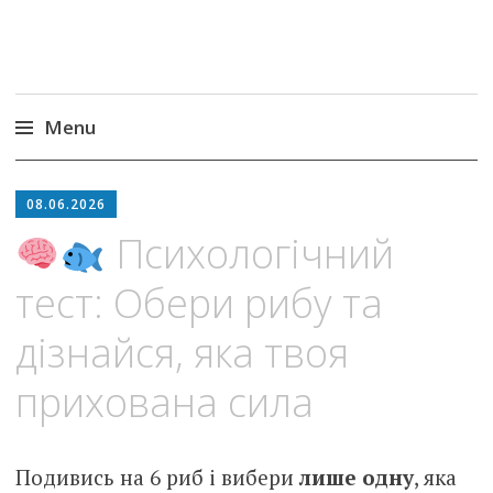
Menu
Skip
to
08.06.2026
content
Психологічний
тест: Обери рибу та
дізнайся, яка твоя
прихована сила
Подивись на 6 риб і вибери
лише одну
, яка