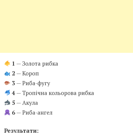
1
— Золота рибка
2
— Короп
3
— Риба-фугу
4
— Тропічна кольорова рибка
5
— Акула
6
— Риба-ангел
Результати: