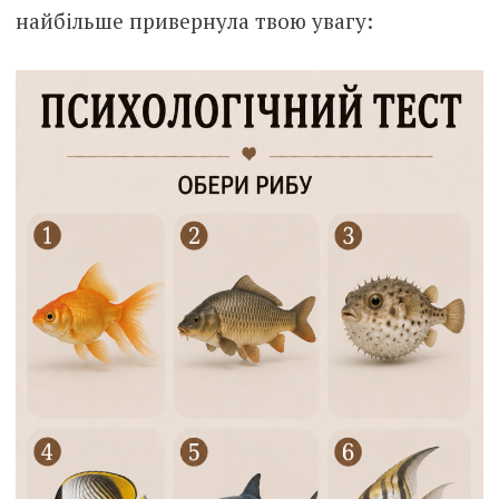
найбільше привернула твою увагу: