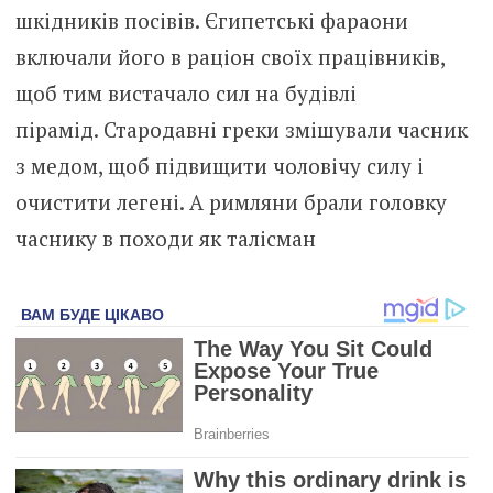
шкідників посівів. Єгипетські фараони
включали його в раціон своїх працівників,
щоб тим вистачало сил на будівлі
пірамід. Стародавні греки змішували часник
з медом, щоб підвищити чоловічу силу і
очистити легені. А римляни брали головку
часнику в походи як талісман