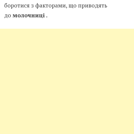
боротися з факторами, що приводять
до
молочниці
.