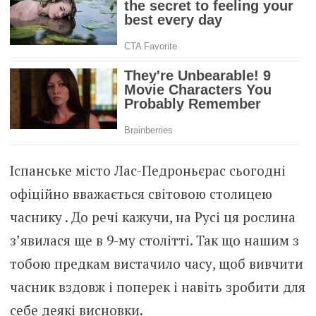
Іспанське місто Лас-Педроньєрас сьогодні
офіційно вважається світовою столицею
часнику . До речі кажучи, на Русі ця рослина
з’явилася ще в 9-му столітті. Так що нашим з
тобою предкам вистачило часу, щоб вивчити
часник вздовж і поперек і навіть зробити для
себе деякі висновки.