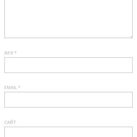
ІМ'Я
*
EMAIL
*
САЙТ