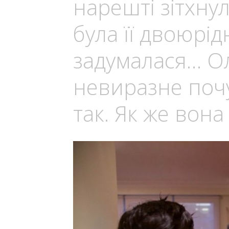
нарешті зітхну
була її двоюрід
задумалася… О
невиразне почу
так. Як же вон