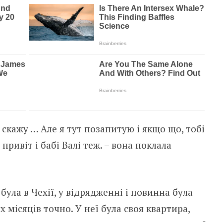
е скажу … Але я тут позапитую і якщо що, тобі
привіт і бабі Валі теж. – вона поклала
була в Чехії, у відрядженні і повинна була
 місяців точно. У неї була своя квартира,