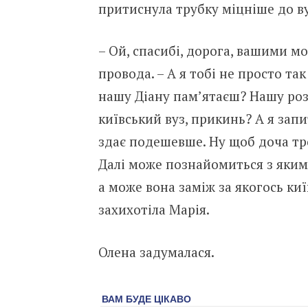
притиснула трубку міцніше до вух
– Ой, спасибі, дорога, вашими мо
провода. – А я тобі не просто та
нашу Діану пам’ятаєш? Нашу розу
київський вуз, прикинь? А я запи
здає подешевше. Ну щоб доча тро
Далі може познайомиться з яким
а може вона заміж за якогось киї
захихотіла Марія.
Олена задумалася.