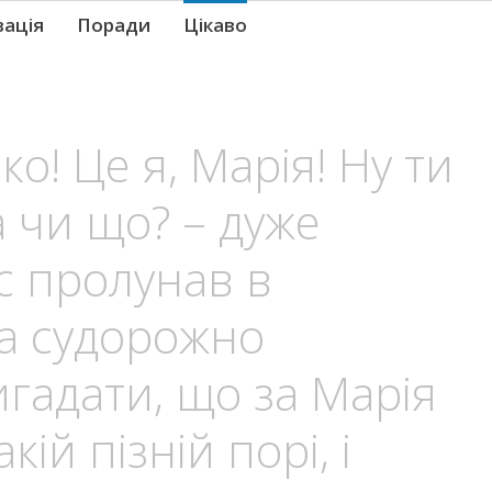
вація
Поради
Цікаво
о! Це я, Марія! Ну ти
а чи що? – дуже
с пролунав в
на судорожно
гадати, що за Марія
кій пізній порі, і