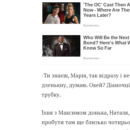
-Ти знаєш, Марія, так відразу і н
дзенькну, думаю. Окей? Діаночці 
трубку.
Їхня з Максимом донька, Наталя, 
пробути там ще близько чотирьох