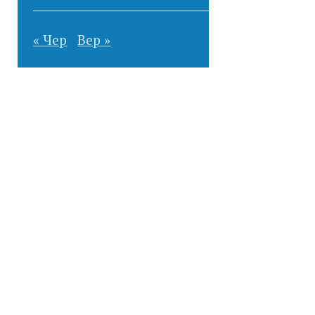
« Чер
Вер »