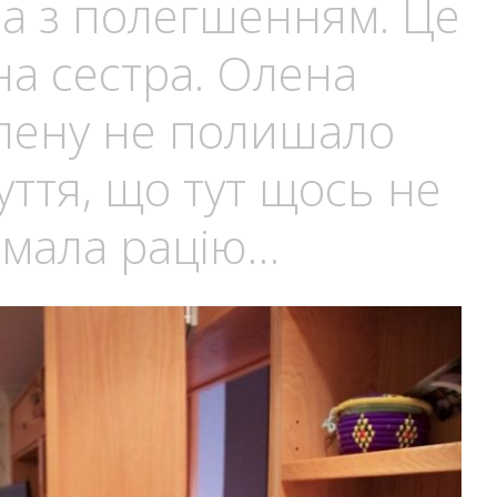
ла з полегшенням. Це
на сестра. Олена
лену не полишало
ття, що тут щось не
а мала рацію…