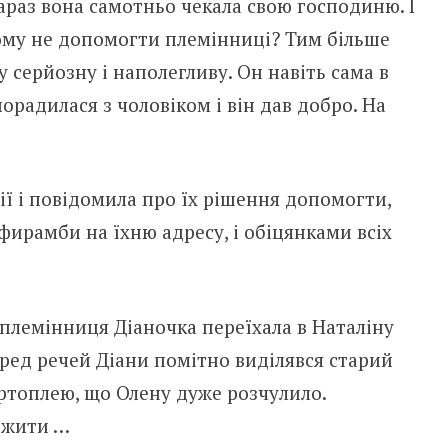
араз вона самотньо чекала свою господиню. І
Чому не допомогти племінниці? Тим більше
у серйозну і наполегливу. Он навіть сама в
орадилася з чоловіком і він дав добро. На
ї і повідомила про їх рішення допомогти,
фирамби на їхню адресу, і обіцянками всіх
 племінниця Діаночка переїхала в Наталіну
еред речей Діани помітно виділявся старий
картоплею, що Олену дуже розчулило.
к жити …