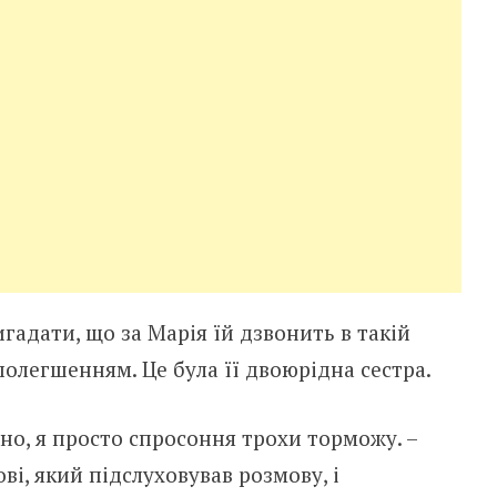
адати, що за Марія їй дзвонить в такій
з полегшенням. Це була її двоюрідна сестра.
айно, я просто спросоння трохи торможу. –
ві, який підслуховував розмову, і