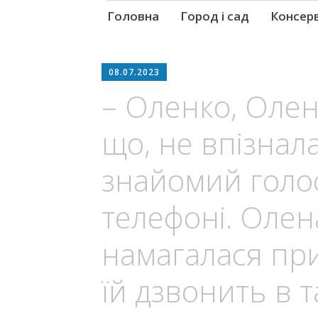
Skip
Головна
Город і сад
Консер
to
content
08.07.2023
– Оленко, Оленк
що, не впізнал
знайомий голо
телефоні. Оле
намагалася при
їй дзвонить в та