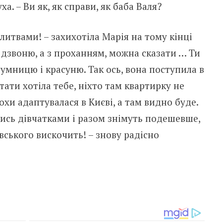
а. – Ви як, як справи, як баба Валя?
литвами! – захихотіла Марія на тому кінці
к дзвоню, а з проханням, можна сказати … Ти
мницю і красуню. Так ось, вона поступила в
тати хотіла тебе, ніхто там квартирку не
хи адаптувалася в Києві, а там видно буде.
ись дівчатками і разом знімуть подешевше,
вського вискочить! – знову радісно