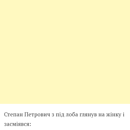
Степан Петрович з під лоба глянув на жінку і
засміявся: