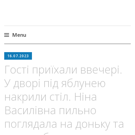
Menu
Skip
to
16.07.2023
content
Гості приїхали ввечері.
У дворі під яблунею
накрили стіл. Ніна
Василівна пильно
поглядала на доньку та