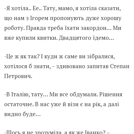
-Я хотіла.. Ее.. Тату, мамо, я хотіла сказати,
що нам з Ігорем пропонують дуже хорошу
роботу. Правда треба їхати закордон… Ми
вже купили квитки. Двадцятого їдемо…
-Це ж як так? І куди ж саме ви зібралися,
хотілося б знати, – здивовано запитав Степан
Петрович.
-В Італію, тату… Ми все обдумали. Рішення
остаточне. В нас уже й візи є на рік, а далі
видно буде…
-Щось я не зрозуміла, а як же Іванко? –