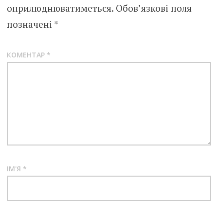
оприлюднюватиметься.
Обов’язкові поля
позначені
*
КОМЕНТАР
*
ІМ'Я
*