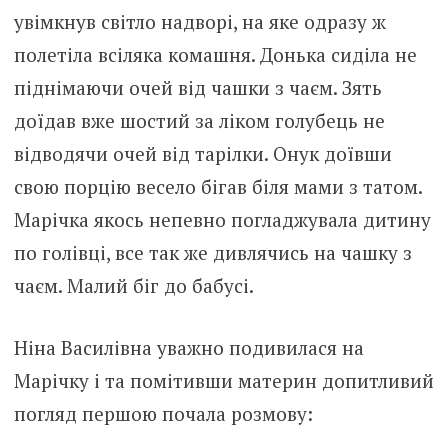
увімкнув світло надворі, на яке одразу ж
полетіла всіляка комашня. Донька сиділа не
піднімаючи очей від чашки з чаєм. Зять
доїдав вже шостий за ліком голубець не
відводячи очей від тарілки. Онук доївши
свою порцію весело бігав біля мами з татом.
Марічка якось непевно погладжувала дитину
по голівці, все так же дивлячись на чашку з
чаєм. Малий біг до бабусі.
Ніна Василівна уважно подивилася на
Марічку і та помітивши материн допитливий
погляд першою почала розмову: