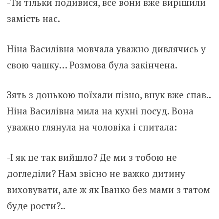
-Ти тільки подивися, все вони вже вирішили
замість нас.
Ніна Василівна мовчала уважно дивлячись у
свою чашку… Розмова була закінчена.
Зять з донькою поїхали пізно, внук вже спав..
Ніна Василівна мила на кухні посуд. Вона
уважно глянула на чоловіка і спитала:
-І як це так вийшло? Де ми з тобою не
догледіли? Нам звісно не важко дитину
виховувати, але ж як Іванко без мами з татом
буде рости?..