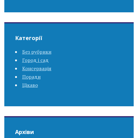
Категорії
Без рубрики
Город і сад
Консервація
Поради
Цікаво
Архіви