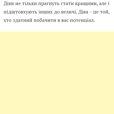
Діви не тільки прагнуть стати кращими, але і
підштовхують інших до величі. Діва – це той,
хто здатний побачити в вас потенціал.