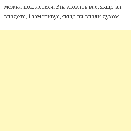
можна покластися. Він зловить вас, якщо ви
впадете, і замотивує, якщо ви впали духом.