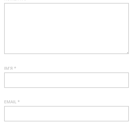
ІМ'Я
*
EMAIL
*