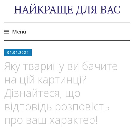
НАЙКРАЩЕ ДЛЯ ВАС
Menu
Skip
to
01.01.2024
content
Яку тварину ви бачите
на цій картинці?
Дізнайтеся, що
відповідь розповість
про ваш характер!