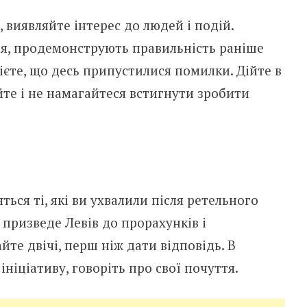
 виявляйте інтерес до людей і подій.
чня, продемонструють правильність раніше
ієте, що десь припустилися помилки. Дійте в
те і не намагайтеся встигнути зробити
ся ті, які ви ухвалили після ретельного
 призведе Левів до прорахунків і
те двічі, перш ніж дати відповідь. В
ніціативу, говоріть про свої почуття.