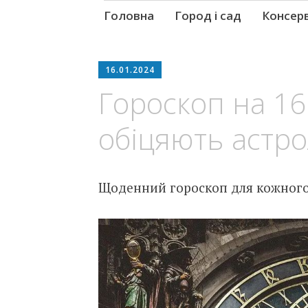
Skip
Головна
Город і сад
Консер
to
content
16.01.2024
Гороскоп на 16
обіцяють астр
Щоденний гороскоп для кожного 