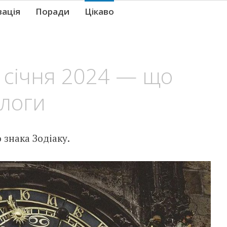
вація
Поради
Цікаво
 січня 2024 — що
ологи
знака Зодіаку.