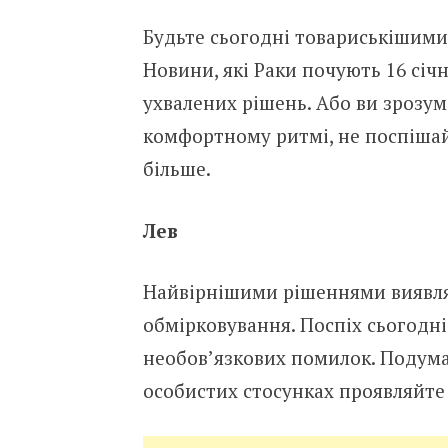
Будьте сьогодні товариськішими,
Новини, які Раки почують 16 сі
ухвалених рішень. Або ви зрозум
комфортному ритмі, не поспішай
більше.
Лев
Найвірнішими рішеннями виявлять
обмірковування. Поспіх сьогодні
необов’язкових помилок. Подумай
особистих стосунках проявляйте і