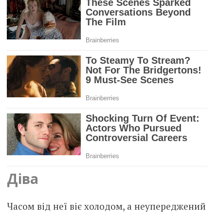
Діва
Часом від неї віє холодом, а неупереджений