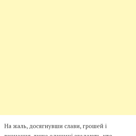
На жаль, досягнувши слави, грошей і
визнання, лише одиниці згадають, хто