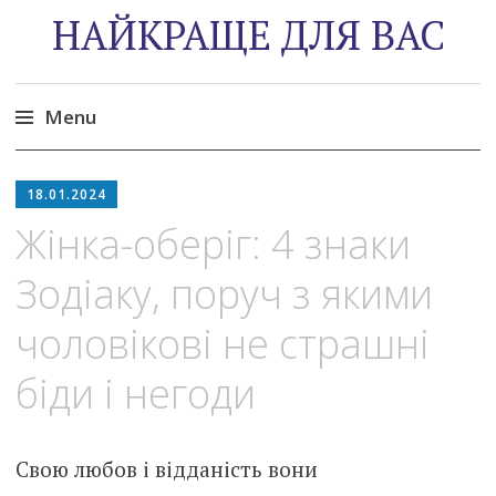
НАЙКРАЩЕ ДЛЯ ВАС
Menu
Skip
to
18.01.2024
content
Жінка-оберіг: 4 знаки
Зодіаку, поруч з якими
чоловікові не страшні
біди і негоди
Свою любов і відданість вони