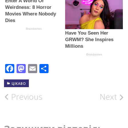
Facebook
Mastodon
Email
Поділитися
ЦІКАВО
Post
Previous
Next
navigation