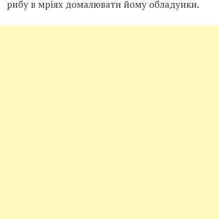
рибу в мріях домалювати йому обладунки.