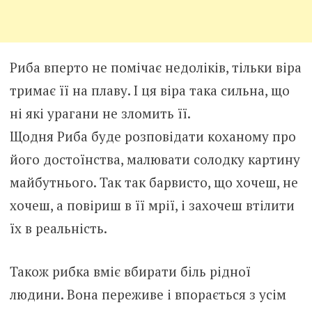
Риба вперто не помічає недоліків, тільки віра
тримає її на плаву. І ця віра така сильна, що
ні які урагани не зломить її.
Щодня Риба буде розповідати коханому про
його достоїнства, малювати солодку картину
майбутнього. Так так барвисто, що хочеш, не
хочеш, а повіриш в її мрії, і захочеш втілити
їх в реальність.
Також рибка вміє вбирати біль рідної
людини. Вона переживе і впорається з усім