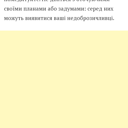
своїми планами або задумами: серед них
можуть виявитися ваші недоброзичливці.