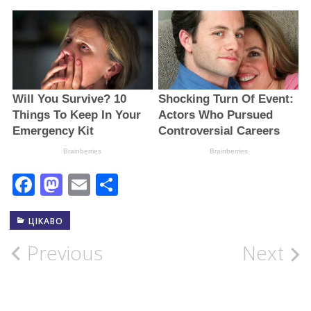
Facebook
Mastodon
Email
Поділитися
ЦІКАВО
Post
Previous
Next
navigation