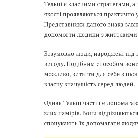
Тельці є класними стратегами, 
якості проявляються практично у 
Представники даного знака завжд
допомогти людини з життєвими
Безумовно люди, народжені під 
вигоду. Подібним способом вон
можливо, витягти для себе з цьо
власну значущість серед людей.
Однак Тельці частіше допомагаю
злих намірів. Вони відрізняються
спонукають їх допомагати людя