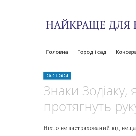
НАЙКРАЩЕ ДЛЯ 
Skip
Головна
Город і сад
Консер
to
content
20.01.2024
Знаки Зодіаку, 
протягнуть рук
Ніхто не застрахований від неща