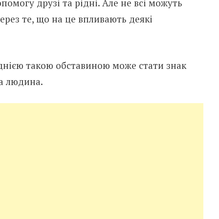
омогу друзі та рідні. Але не всі можуть
рез те, що на це впливають деякі
однією такою обставиною може стати знак
а людина.