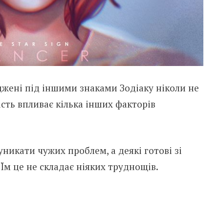
джені під іншими знаками Зодіаку ніколи не
сть впливає кілька інших факторів
никати чужих проблем, а деякі готові зі
 Їм це не складає ніяких труднощів.