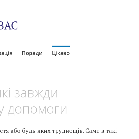
ВАС
вація
Поради
Цікаво
які завжди
у допомоги
стя або будь-яких труднощів. Саме в такі