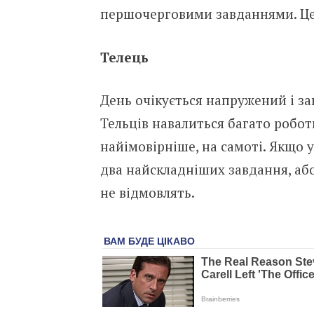
першочерговими завданнями. Це 
Телець
День очікується напружений і з
Тельців навалиться багато робот
найімовірніше, на самоті. Якщо у
два найскладніших завдання, або
не відмовлять.