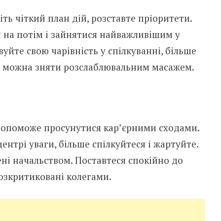
ть чіткий план дій, розставте пріоритети.
 на потім і зайнятися найважливішим у
уйте свою чарівність у спілкуванні, більше
я можна зняти розслаблювальним масажем.
допоможе просунутися кар’єрними сходами.
центрі уваги, більше спілкуйтеся і жартуйте.
ені начальством. Поставтеся спокійно до
розкритиковані колегами.