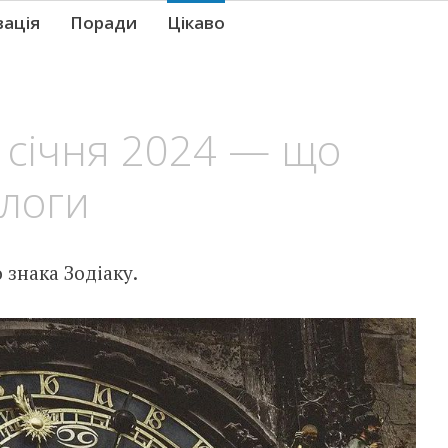
вація
Поради
Цікаво
 січня 2024 — що
ологи
знака Зодіаку.