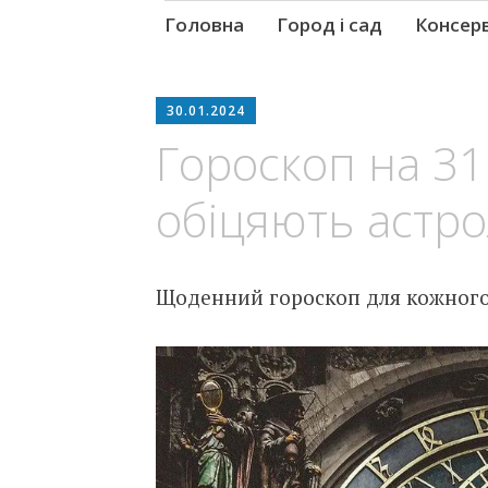
Skip
Головна
Город і сад
Консер
to
content
30.01.2024
Гороскоп на 31
обіцяють астр
Щоденний гороскоп для кожного 