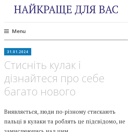
НАЙКРАЩЕ ДЛЯ ВАС
Menu
Skip
to
31.01.2024
content
Стисніть кулак і
дізнайтеся про себе
багато нового
Виявляється, люди по-різному стискають
пальці в кулаки та роблять це підсвідомо, не
замислюючись над цим.