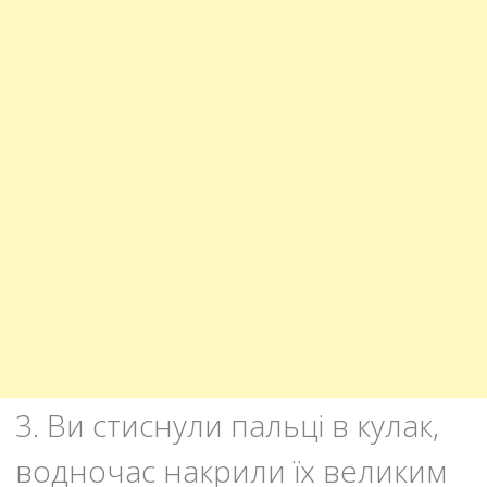
3. Ви стиснули пальці в кулак,
водночас накрили їх великим