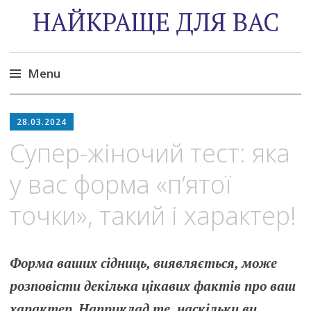
НАЙКРАЩЕ ДЛЯ ВАС
Menu
Skip
to
28.03.2024
content
Супер-жіночий тест: яка
у вас форма «п’ятої
точки», такий і характер!
Форма ваших сідниць, виявляється, може
розповісти декілька цікавих фактів про ваш
характер. Наприклад те, наскільки ви