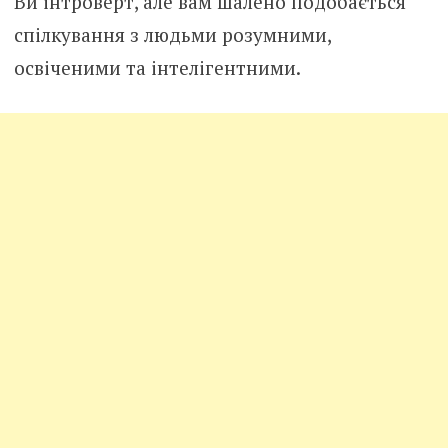
Ви інтроверт, але вам шалено подобається
спілкування з людьми розумними,
освіченими та інтелігентними.