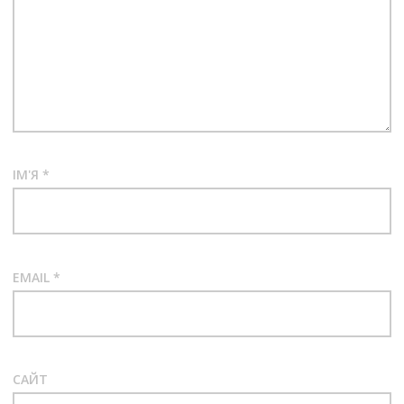
ІМ'Я
*
EMAIL
*
САЙТ