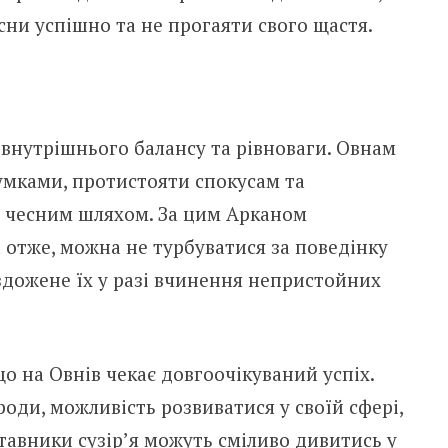
ни успішно та не прогаяти свого щастя.
 внутрішнього балансу та рівноваги. Овнам
умками, протистояти спокусам та
у чесним шляхом. За цим Арканом
 отже, можна не турбуватися за поведінку
здожене їх у разі вчинення непристойних
що на Овнів чекає довгоочікуваний успіх.
оди, можливість розвиватися у своїй сфері,
тавники сузір’я можуть сміливо дивитись у