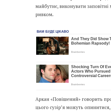
майбутнє, виконувати заповітні 
ривком.
Аркан «Повішений» говорить про
цього сузір’я можуть опинитися,