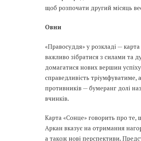
щоб розпочати другий місяць вес
Овни
«Правосуддя» у розкладі — карта
важливо зібратися з силами та д
домагатися нових вершин успіх
справедливість тріумфуватиме, а
противників — бумеранг долі на
вчинків.
Карта «Сонце» говорить про те, 
Аркан вказує на отримання нагор
а також нові перспективи. Предс