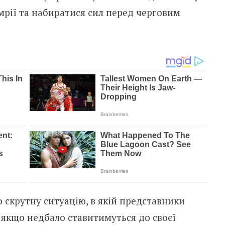
мрії та набиратися сил перед черговим
 скрутну ситуацію, в якій представники
 якщо недбало ставитимуться до своєї