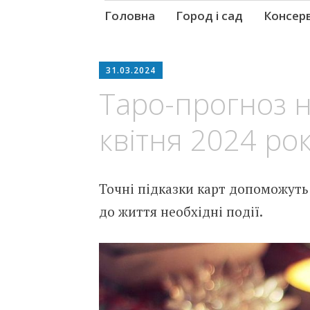
Skip
Головна
Город і сад
Консер
to
content
31.03.2024
Таро-прогноз н
квітня 2024 ро
Точні підказки карт допоможуть
до життя необхідні події.