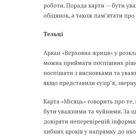
роботи. Порада карти — бути ув
обіцянок, а також пам’ятати про 
Тельці
Аркан «Верховна жриця» у розкла
можна приймати поспішних рішень
поспішати з висновками та уважн
якщо представили сузір’я, зверну
Карта «Місяць» говорить про те,
бути уважними та чуйними. За ц
довіряти неперевіреній інформаці
хибних кроків у напрямку до ньо