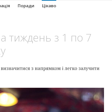
вація
Поради
Цікаво
а тиждень з 1 по 7
ку
 визначитися з напрямком і легко залучити