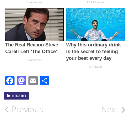
Facebook
Mastodon
Email
Поділитися
ЦІКАВО
Post
Previous
Next
navigation