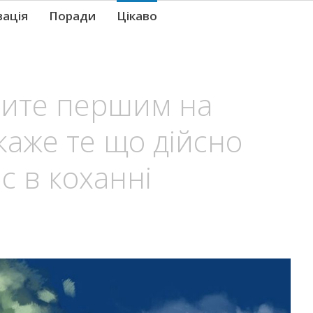
вація
Поради
Цікаво
тите першим на
каже те що дійсно
с в коханні