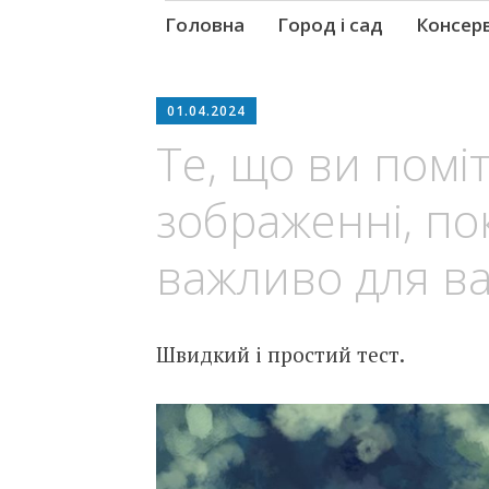
Skip
Головна
Город і сад
Консер
to
content
01.04.2024
Те, що ви помі
зображенні, по
важливо для ва
Швидкий і простий тест.