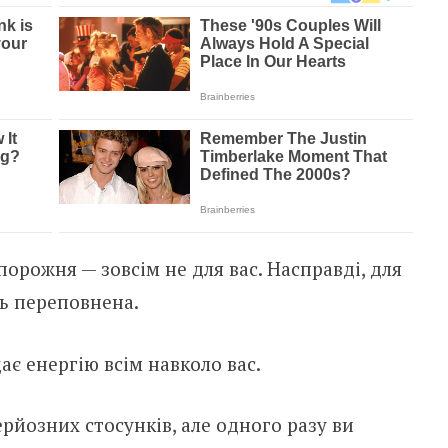
орожня — зовсім не для вас. Насправді, для
ть переповнена.
ає енергію всім навколо вас.
ерйозних стосунків, але одного разу ви