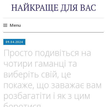
НАЙКРАЩЕ ДЛЯ ВАС
Menu
Skip
to
09.04.2024
content
Просто подивіться на
чотири гаманці та
виберіть свій, це
покаже, що заважає вам
розбагатіти і як з цим
боротися