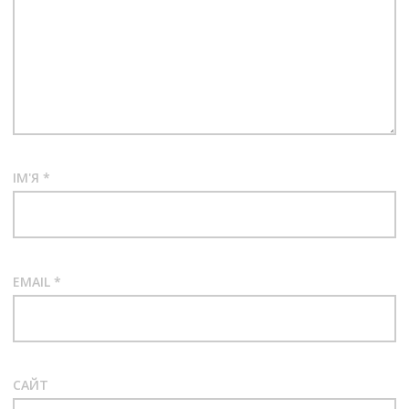
ІМ'Я
*
EMAIL
*
САЙТ