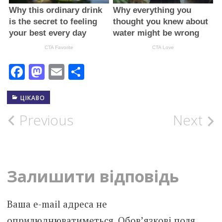
Facebook
Mastodon
Email
Поділитися
ЦІКАВО
Post
Previous
Next
navigation
Залишити відповідь
Ваша e-mail адреса не
оприлюднюватиметься.
Обов’язкові поля