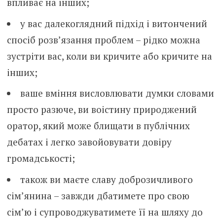
впливає на інших;
у вас далекоглядний підхід і витончений
спосіб розв’язання проблем – рідко можна
зустріти вас, коли ви кричите або кричите на
інших;
ваше вміння висловлювати думки словами
просто разюче, ви воістину природжений
оратор, який може блищати в публічних
дебатах і легко завойовувати довіру
громадськості;
також ви маєте славу доброзичливого
сім’янина – завжди дбатимете про свою
сім’ю і супроводжуватимете її на шляху до