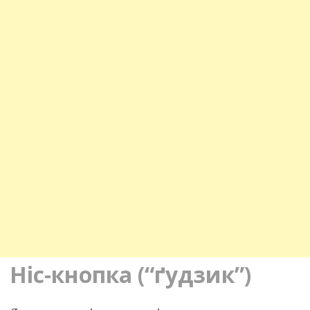
Ніс-кнопка (“ґудзик”)