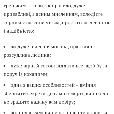
грецьким – то ви, як правило, дуже
привабливі, з ясним мисленням, володієте
терпимістю, співчуттям, простотою, чесністю
і надійністю:
ви дуже цілеспрямована, практична і
розсудлива людина;
дуже вірні й готові віддати все, щоб бути
поруч із коханими;
одна з ваших особливостей – вміння
зберігати секрети до самої смерті, ви ніколи
не зрадите надану вам довіру;
водночас самі ви не поспішаєте довіряти