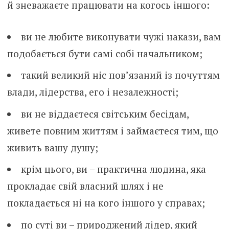
й зневажаєте працювати на когось іншого:
ви не любите виконувати чужі накази, вам
подобається бути самі собі начальником;
такий великий ніс пов’язаний із почуттям
влади, лідерства, его і незалежності;
ви не віддаєтеся світським бесідам,
живете повним життям і займаєтеся тим, що
живить вашу душу;
крім цього, ви – практична людина, яка
прокладає свій власний шлях і не
покладається ні на кого іншого у справах;
по суті ви – природжений лідер, який