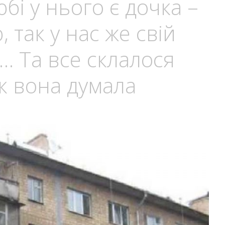
і у нього є дочка –
, так у нас же свій
 Та все склалося
як вона думала