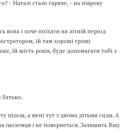
о? – Наталі стало гаряче, – на півроку
сь вона і хоче поїхати на літній період
ністратором, їй там хороші гроші
вже, їй шість років, буде допомагати тобі з
ж батько.
оту підеш, а мені тут з двома дітьми сиди. А
за іноземця і не повернеться. Залишить Віку