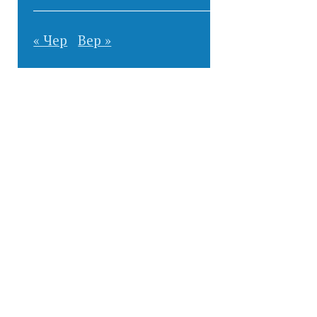
« Чер
Вер »