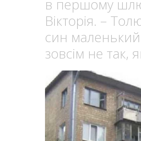
в першому шлюб
Вікторія. – Толю
син маленький…
зовсім не так, 