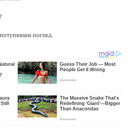
?
, потупивши погляд.