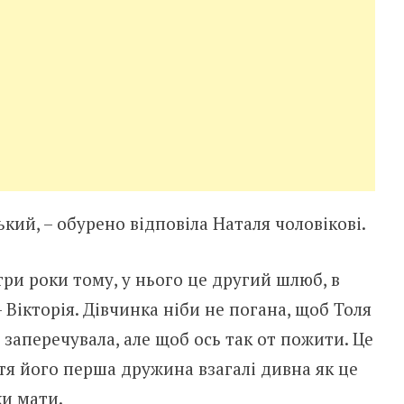
нький, – обурено відповіла Наталя чоловікові.
ри роки тому, у нього це другий шлюб, в
 Вікторія. Дівчинка ніби не погана, щоб Толя
е заперечувала, але щоб ось так от пожити. Це
астя його перша дружина взагалі дивна як це
ки мати.