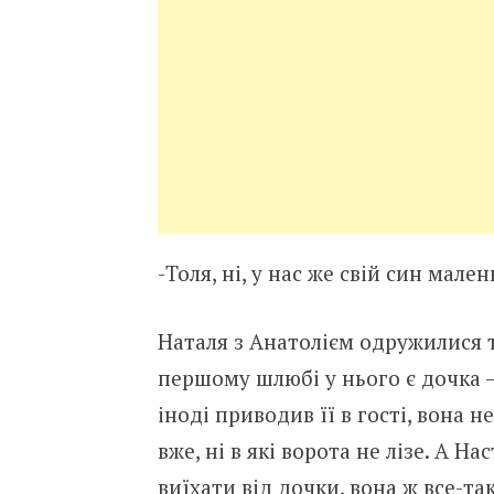
-Толя, ні, у нас же свій син мале
Наталя з Анатолієм одружилися т
першому шлюбі у нього є дочка –
іноді приводив її в гості, вона н
вже, ні в які ворота не лізе. А Н
виїхати від дочки, вона ж все-та