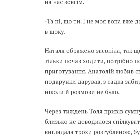
на нас зовсім.
-Та ні, що ти. І не моя вона вже 
в щоку.
Наталя ображено засопіла, так що 
тільки почав ходити, потрібно п
приготування. Анатолій любив св
подарунки дарував, з садка забир
ніколи й розмови не було.
Через тиждень Толя привів сумну
близько не доводилося спілкувати
виглядала трохи розгубленою, бул