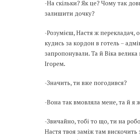
-На скільки? Як це? Чому так довг
залишити дочку?
-Розумієш, Настя ж перекладач, о
кудись за кордон в готель – адмі
запропонували. Та й Віка велика 
Ігорем.
-Значить, ти вже погодився?
-Вона так вмовляла мене, та й я 
-Звичайно, тобі то що, ти на роб
Настя твоя заміж там вискочить 