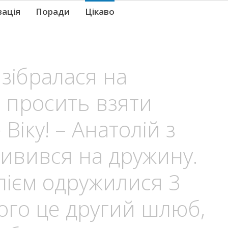
вація
Поради
Цікаво
 зібралася на
, просить взяти
Віку! – Анатолій з
дивився на дружину.
лієм одружилися 3
ього це другий шлюб,