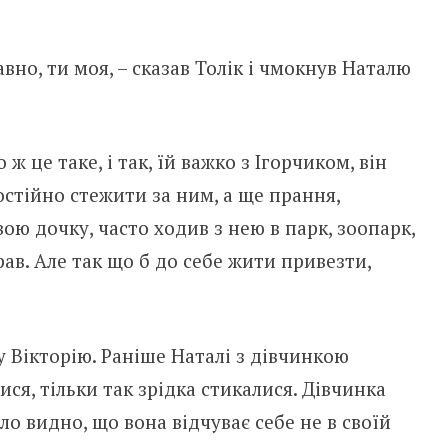
давно, ти моя, – сказав Толік і чмокнув Наталю
ж це таке, і так, їй важко з Ігорчиком, він
остійно стежити за ним, а ще прання,
ою дочку, часто ходив з нею в парк, зоопарк,
ав. Але так що б до себе жити привезти,
 Вікторію. Раніше Наталі з дівчинкою
ся, тільки так зрідка стикалися. Дівчинка
о видно, що вона відчуває себе не в своїй