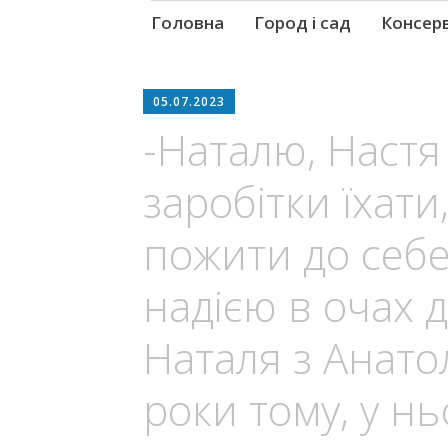
Skip
Головна
Город і сад
Консер
to
content
05.07.2023
-Наталю, Настя
заробітки їхати
пожити до себе 
надією в очах 
Наталя з Анато
роки тому, у н