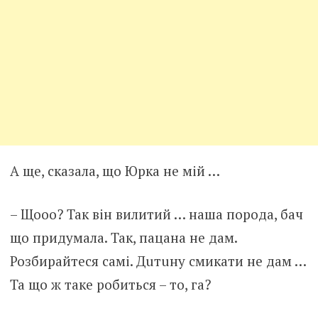
А ще, сказала, що Юрка не мій …
– Щооо? Так він вилитий … наша порода, бач
що придумала. Так, пацана не дам.
Розбирайтеся самі. Дuтuну смикати не дам …
Та що ж таке робиться – то, га?