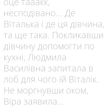
оце тааакк,
несподівано… Де
Віталька і де ця дівчина,
та ще така. Покликавши
дівчину допомогти по
кухні, Людмила
Василівна запитала в
лоб для чого їй Віталік.
Не моргнувши оком,
Віра заявила…