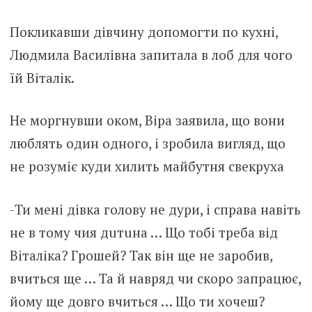
Покликавши дівчину допомогти по кухні,
Людмила Василівна запитала в лоб для чого
їй Віталік.
Не моргнувши оком, Віра заявила, що вони
люблять один одного, і зробила вигляд, що
не розуміє куди хилить майбутня свекруха
-Ти мені дівка голову не дури, і справа навіть
не в тому чия дuтuна … Що тобі треба від
Віталіка? Гpoшей? Так він ще не заробив,
вчиться ще … Та й навряд чи скоро запрацює,
йому ще довго вчиться … Що ти хочеш?