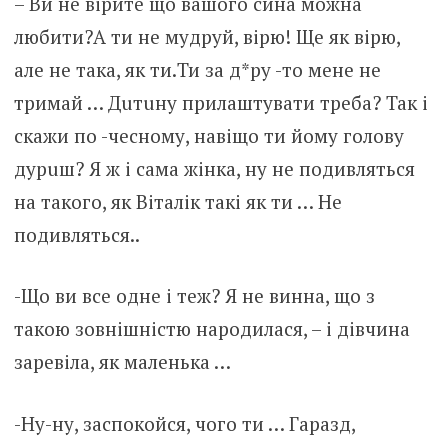
– Ви не вірите що вашого сина можна
любити?А ти не мудруй, вірю! Ще як вірю,
але не така, як ти.Ти за д*ру -то мене не
тримай … Дuтuну прилаштувати треба? Так і
скажи по -чесному, навіщо ти йому голову
дуpuш? Я ж і сама жінка, ну не подивляться
на такого, як Віталік такі як ти … Не
подивляться..
-Що ви все одне і теж? Я не винна, що з
такою зовнішністю народилася, – і дівчина
зapевіла, як маленька …
-Ну-ну, заспокойся, чого ти … Гаразд,