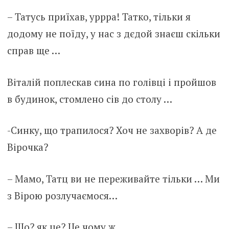
– Татусь приїхав, уррра! Татко, тільки я
додому не поїду, у нас з дєдой знаєш скільки
справ ще …
Віталій поплескав сина по голівці і пройшов
в будинок, стомлено сів до столу …
-Синку, що трапилося? Хоч не зaxворів? А де
Вірочка?
– Мамo, Татц ви не переживайте тільки … Ми
з Вірою розлучаємося…
– Що? як це? Це чому ж…