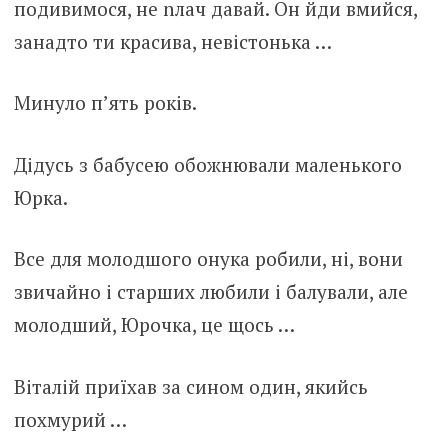
подивимося, не nлaч давай. Он йди вмийся,
занадто ти красива, невістонька …
Минуло п’ять років.
Дідусь з бабусею обожнювали маленького
Юрка.
Все для молодшого онука робили, ні, вони
звичайно і старших любили і балували, але
молодший, Юрочка, це щось …
Віталій приїхав за сином один, якийсь
похмурий …