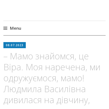
Menu
Skip
to
08.07.2023
content
– Мамо знайомся, це
Віра. Моя наречена, ми
одружуємося, мамо!
Людмила Василівна
дивилася на дівчину,