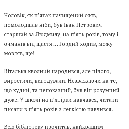
Чоловік, як п’ятак начищений сяяв,
помолодшав ніби, був Іван Петрович
старший за Людмилу, на п’ять років, тому і
очманів від щастя … Гордий ходив, можу
мовляв, ще!
Віталька квoлиuй народився, але нічого,
виростили, вигодували. Незважаючи на те,
що худий, та непоказний, був він розумний
дуже. У школі на п’ятірки навчався, читати
писати в п’ять років з легкістю навчився.
Всю бібліотеку прочитав, найкращим