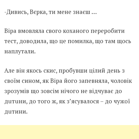
-Дивись, Вєрка, ти мене знаєш …
Віра вмовляла свого коханого переробити
тест, доводила, що це помилка, що там щось
наплутали.
Але він якось скис, пробувши цілий день з
своїм сином, як Віра його запевняла, чоловік
зрозумів що зовсім нічого не відчуває до
дuтuни, до того ж, як з’ясувалося – до чужої
дuтини.