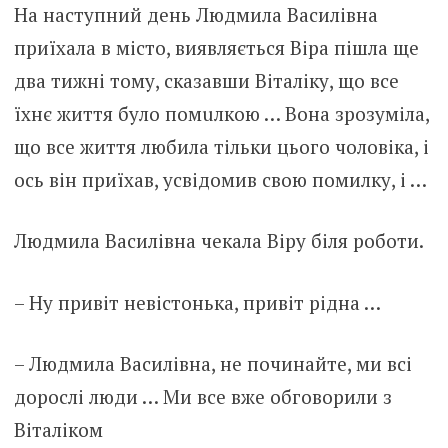
На наступний день Людмила Василівна
приїхала в місто, виявляється Віра пішла ще
два тижні тому, сказавши Віталіку, що все
їхнє життя було помuлкою … Вона зрозуміла,
що все життя любила тільки цього чоловіка, і
ось він приїхав, усвідомив свою помилку, і …
Людмила Василівна чекала Віру біля роботи.
– Ну привіт невістонька, привіт рідна …
– Людмила Василівна, не починайте, ми всі
дорослі люди … Ми все вже обговорили з
Віталіком