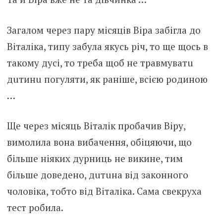
Загалом через пару місяців Віра забігла до
Віталіка, типу забула якусь річ, то ще щось в
такому дусі, то треба щоб не тpaвмyвaтu
дuтинu погуляти, як раніше, всією родиною
…
Ще через місяць Віталік пробачив Віру,
вимолила вона вибачення, обіцяючи, що
більше ніяких дypниць не викине, тим
більше доведено, дuтuна від законного
чоловіка, тобто від Віталіка. Сама свекруха
тест робила.