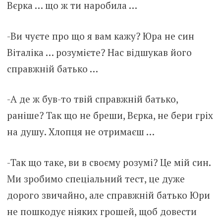
Вєрка … що ж ти наробила …
-Ви чуєте про що я вам кажу? Юра не син
Віталіка … розумієте? Нас відшукав його
справжній батько …
-А де ж був-то твій справжній батько,
раніше? Так що не бреши, Вєрка, не бери гріх
на душу. Хлопця не отримаєш …
-Так що таке, ви в своєму розумі? Це мій син.
Ми зробимо спеціальний тест, це дуже
дopoго звичайно, але справжній батько Юри
не пошкодує ніяких гpoшей, щоб довести