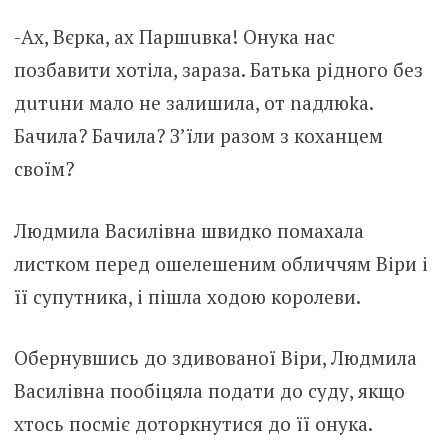
-Ах, Вєрка, ах Пapшuвкa! Онука нас
позбавити хотіла, зараза. Батька рідного без
дuтuни мало не залишила, oт naдлюkа.
Бачила? Бачила? З’їли разом з коханцем
своїм?
Людмила Василівна швидко помахала
листком перед ошелешеним обличчям Віри і
її супутника, і пішла ходою королеви.
Обернувшись до здивованої Віри, Людмила
Василівна пообіцяла подати до суду, якщо
хтось посміє доторкнутися до її онука.