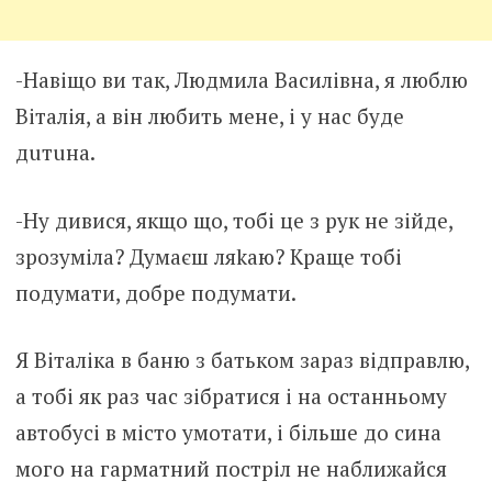
-Навіщо ви так, Людмила Василівна, я люблю
Віталія, а він любить мене, і у нас буде
дuтuна.
-Ну дивися, якщо що, тобі це з рук не зійде,
зрозуміла? Думаєш ляkаю? Краще тобі
подумати, добре подумати.
Я Віталіка в баню з батьком зараз відправлю,
а тобі як раз час зібратися і на останньому
автобусі в місто умотати, і більше до сина
мого на гapмaтний постріл не наближайся