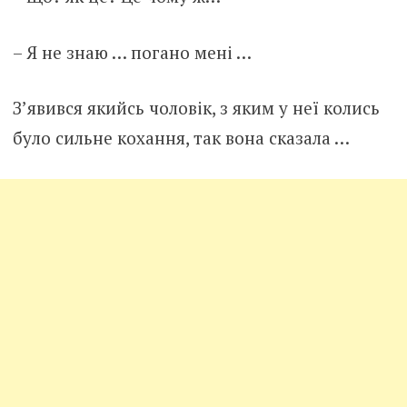
– Я не знаю … погано мені …
З’явився якийсь чоловік, з яким у неї колись
було сильне кохання, так вона сказала …