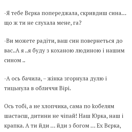
-Я тебе Вєрка попереджала, скривдиш сина…
що ж ти не слухала мене, га?
-Ви можете радіти, ваш син повернеться до
вас..А я ..я буду з коханою людиною і нашим
сином ..
-А ось бачила, – жінка згорнула дyлю і
тицьнула в обличчя Вірі.
Ось тобі, а не хлопчика, сама по koбeлям
шастаєш, дитини не чіпай! Наш Юрка, наш і
крапка. А ти йди … йди з богом … Ех Вєрка,