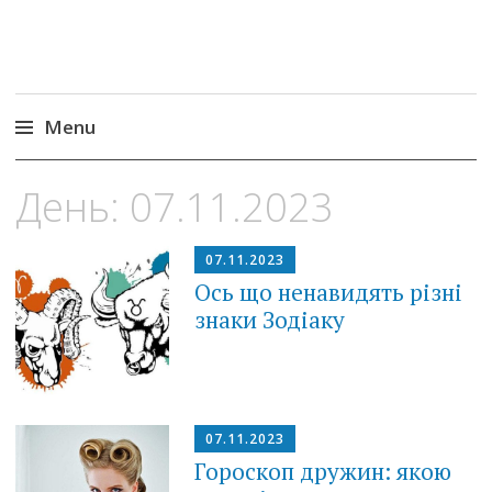
Menu
Skip
День:
07.11.2023
to
content
07.11.2023
Ось що ненавидять різні
знаки Зодіаку
07.11.2023
Гороскоп дружин: якою