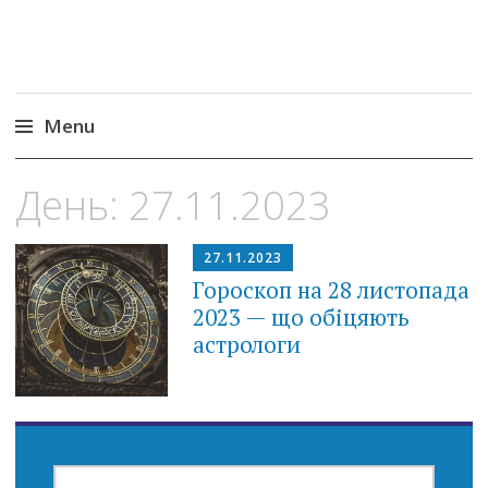
Menu
Skip
День:
27.11.2023
to
content
27.11.2023
Гороскоп на 28 листопада
2023 — що обіцяють
астрологи
ПОШУК: