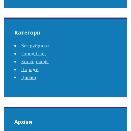
Категорії
Без рубрики
Город і сад
Консервація
Поради
Цікаво
Архіви