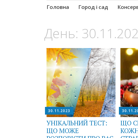
Skip
Головна
Город і сад
Консер
to
content
День:
30.11.20
30.11.2023
30.11.2
УНІКАЛЬНИЙ ТЕСТ:
ЩО С
ЩО МОЖЕ
КОЖН