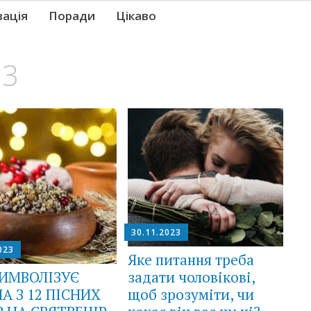
вація
Поради
Цікаво
23
30.11.2023
023
Яке питання треба
ИМВОЛІЗУЄ
задати чоловікові,
А З 12 ПІСНИХ
щоб зрозуміти, чи