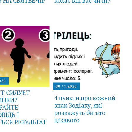
В НА СВЯТВЕЧІР
кохає він вас чи ні?
023
30.11.2023
УТ СИЛУЕТ
4 пункти про кожний
ИНКИ?
знак Зодіаку, які
РАЙТЕ
розкажуть багато
ВІДЬ І
цікавого
ТЬСЯ РЕЗУЛЬТАТ