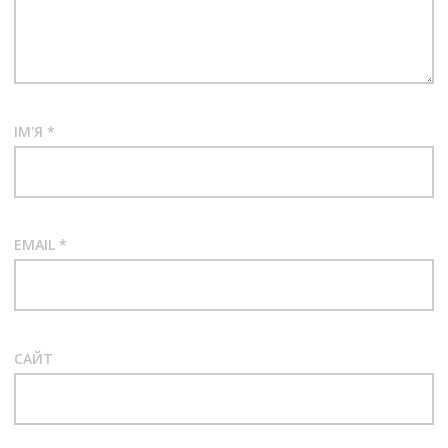
ІМ'Я
*
EMAIL
*
САЙТ