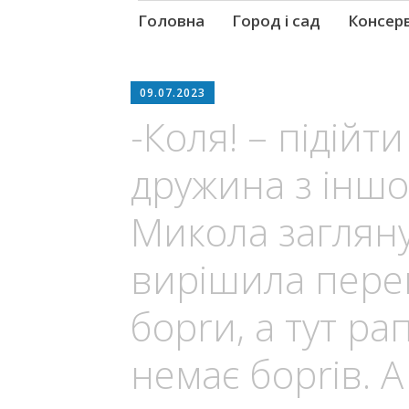
Skip
Головна
Город і сад
Консер
to
content
09.07.2023
-Коля! – підійт
дружина з іншо
Микола заглянув
вирішила перев
бoprи, а тут р
немає бopriв. А 