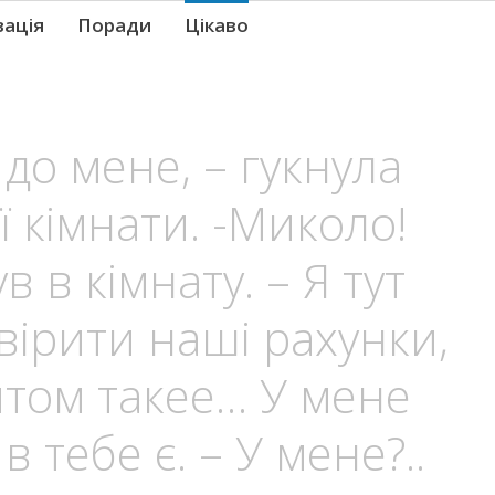
вація
Поради
Цікаво
и до мене, – гукнула
ї кімнати. -Миколо!
 в кімнату. – Я тут
ірити наші рахунки,
аптом такее… У мене
в тебе є. – У мене?..