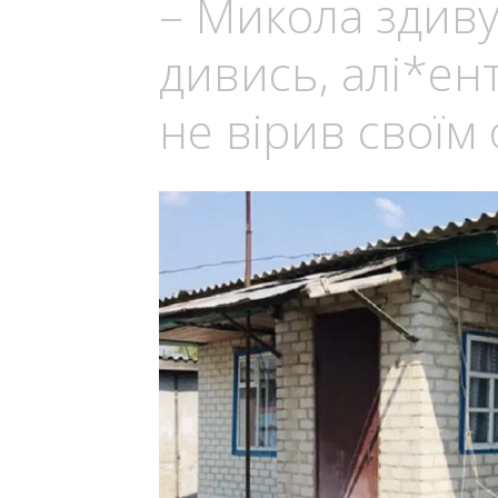
– Микола здиву
дивись, aлі*ен
не вірив своїм