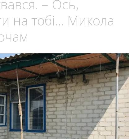
вався. – Ось,
ти на тобі… Микола
 очам