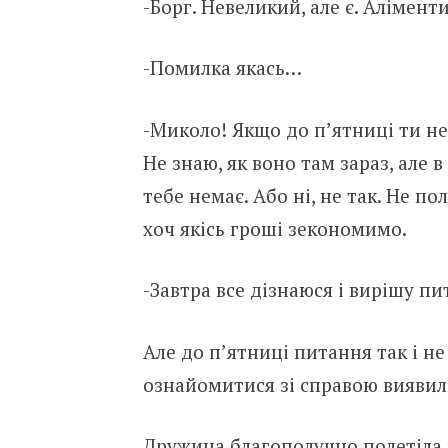
-Борг. Невеликий, але є. Аліменти
-Помилка якась…
-Миколо! Якщо до п’ятниці ти н
Не знаю, як воно там зараз, але 
тебе немає. Або ні, не так. Не п
хоч якісь гроші зекономимо.
-Завтра все дізнаюся і вирішу пи
Але до п’ятниці питання так і не
ознайомитися зі справою виявил
Дружина благополучно полетіла