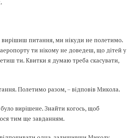
.
е вирішиш питання, ми нікуди не полетимо.
в аеропорту ти нікому не доведеш, що дітей у
олетиш ти. Квитки я думаю треба скасувати,
тання. Полетимо разом, – відповів Микола.
 було вирішене. Знайти когось, щоб
ося тим ще завданням.
 відпочивати одна, залишивши Миколу