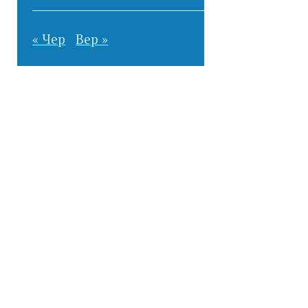
« Чер
Вер »