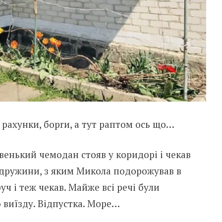
 рахунки, борrи, а тут раптом ось що…
венький чемодан стояв у коридорі і чекав
а дружини, з яким Микола подорожував в
уч і теж чекав. Майже всі речі були
о виїзду. Відпустка. Море…