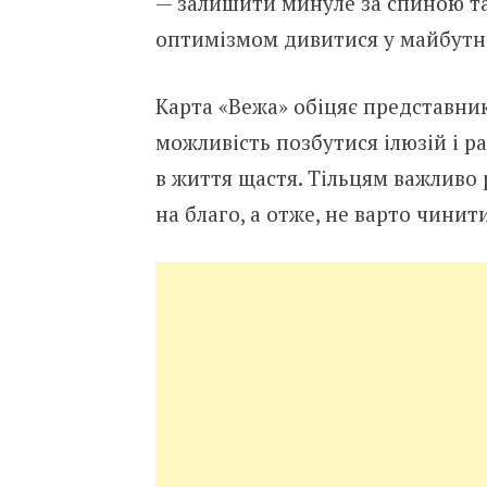
— залишити минуле за спиною та
оптимізмом дивитися у майбутнє 
Карта «Вежа» обіцяє представника
можливість позбутися ілюзій і р
в життя щастя. Тільцям важливо р
на благо, а отже, не варто чинит