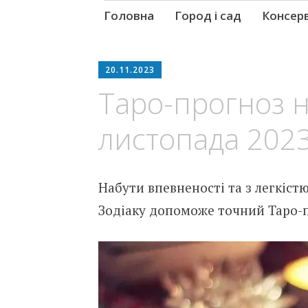
Skip
Головна
Город і сад
Консер
to
content
20.11.2023
Таро-прогноз н
листопада 2023
Набути впевненості та з легкістю
Зодіаку допоможе точний Таро-