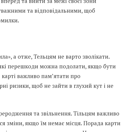
вперед та вийти за межі своєї зони
уважними та відповідальними, щоб
омилки.
а», а отже, Тельцям не варто зволікати.
-які перешкоди можна подолати, якщо бути
й карті важливо пам’ятати про
ні ризики, щоб не зайти в глухий кут і не
реродження та звільнення. Тільцям важливо
ся зміни, якщо їм немає місця. Порада карти