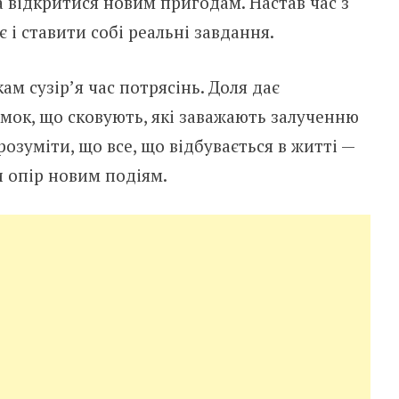
 відкритися новим пригодам. Настав час з
і ставити собі реальні завдання.
м сузір’я час потрясінь. Доля дає
амок, що сковують, які заважають залученню
озуміти, що все, що відбувається в житті —
и опір новим подіям.