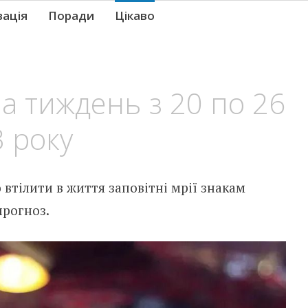
вація
Поради
Цікаво
а тиждень з 20 по 26
 року
 втілити в життя заповітні мрії знакам
прогноз.