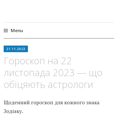
Menu
Skip
to
21.11.2023
content
Гороскоп на 22
листопада 2023 — що
обіцяють астрологи
Щоденний гороскоп для кожного знака
Зодіаку.