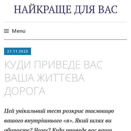
НАЙКРАЩЕ ДЛЯ ВАС
Menu
Skip
to
21.11.2023
content
КУДИ ПРИВЕДЕ ВАС
ВАША ЖИТТЄВА
ДОРОГА
Цей унікальний тест розкриє таємницю
вашого внутрішнього «я». Який шлях ви
обираєте? Чому? Куди приведе вас ваша