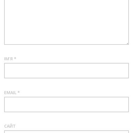
ІМ'Я
*
EMAIL
*
САЙТ