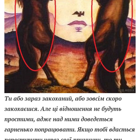
Ти або зараз закоханий, або зовсім скоро
закохаєшся. Але ці відношення не будуть
простими, адже над ними доведеться
гарненько попрацювати. Якщо тобі вдасться
переступити через свої принципи, то ти