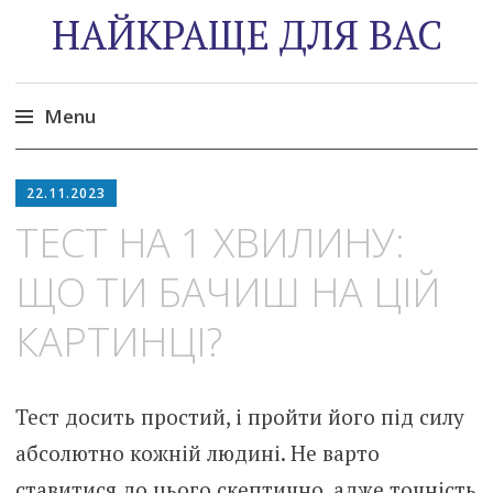
НАЙКРАЩЕ ДЛЯ ВАС
Menu
Skip
to
22.11.2023
content
ТЕСТ НА 1 ХВИЛИНУ:
ЩО ТИ БАЧИШ НА ЦІЙ
КАРТИНЦІ?
Тест досить простий, і пройти його під силу
абсолютно кожній людині. Не варто
ставитися до цього скептично, адже точність