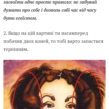
засвоїти одне просте правило: не забувай
думати про себе і дозволь собі час від часу
бути егоїстом.
2. Якщо на цій картині ти насамперед
побачив двох коней, то тобі варто запастися
терпінням.