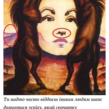
Ти надто часто віддаєш іншим людям шанс
домогтися успіху, який спочатку