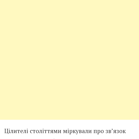
Цілителі століттями міркували про зв’язок