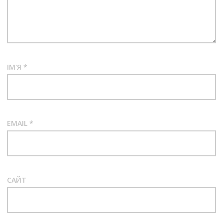
ІМ'Я
*
EMAIL
*
САЙТ