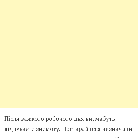
Після важкого робочого дня ви, мабуть,
відчуваєте знемогу. Постарайтеся визначити