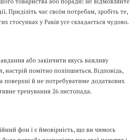
ого товариства або поради: не відмовляйте
ії. Приділіть час своїм потребам, зробіть те,
тих стосунках у Раків усе складається чудово.
завдання або закінчити якусь важливу
л, настрій помітно поліпшиться. Відповідь,
на поверхні й не потребуватиме додаткових
ктивне тренування 26 листопада.
йний фон і є ймовірність, що ви чимось
 буде потреба розповісти про свої почуття і