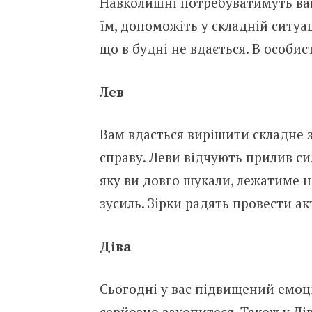
Навколишні потребуватимуть ваш
їм, допоможіть у складній ситуац
що в будні не вдається. В особис
Лев
Вам вдасться вирішити складне 
справу. Леви відчують прилив си
яку ви довго шукали, лежатиме 
зусиль. Зірки радять провести а
Діва
Сьогодні у вас підвищений емоці
серйозно захопитеся. Також у Дів