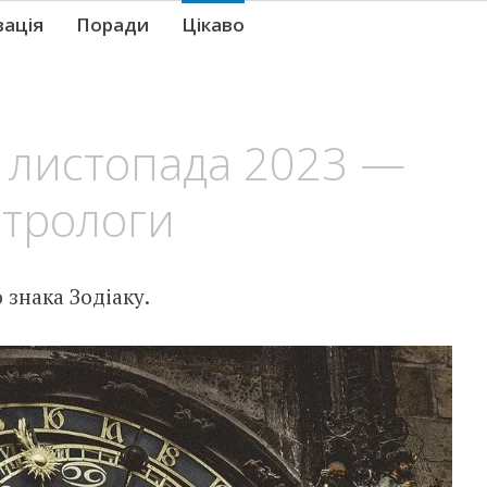
вація
Поради
Цікаво
6 листопада 2023 —
стрологи
знака Зодіаку.