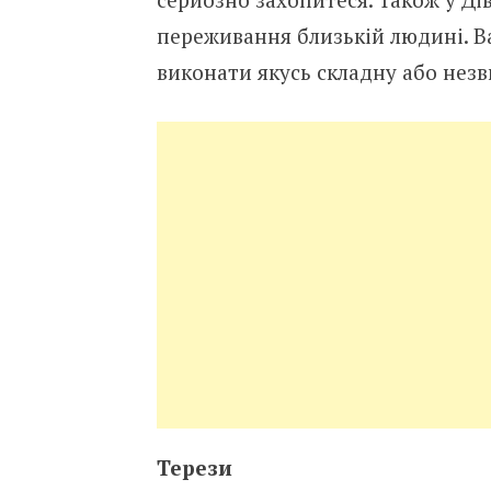
переживання близькій людині. Ва
виконати якусь складну або незв
Терези