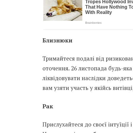
Близнюки
Тримайтеся подалі від ризикован
оточення. 26 листопада будь-яка
ліквідовувати наслідки доведеть
вам узяти участь у якійсь витівц
Рак
Прислухайтеся до своєї інтуїції 