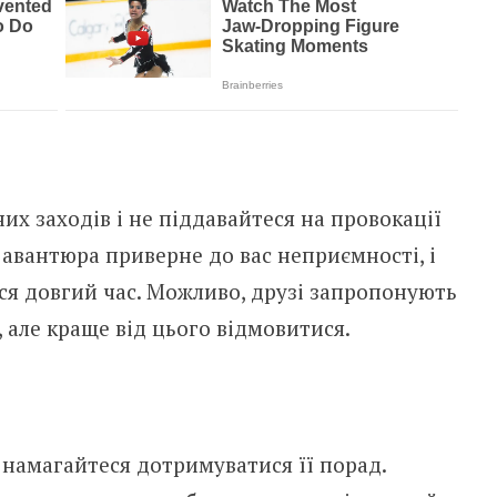
их заходів і не піддавайтеся на провокації
 авантюра приверне до вас неприємності, і
ся довгий час. Можливо, друзі запропонують
і, але краще від цього відмовитися.
і намагайтеся дотримуватися її порад.