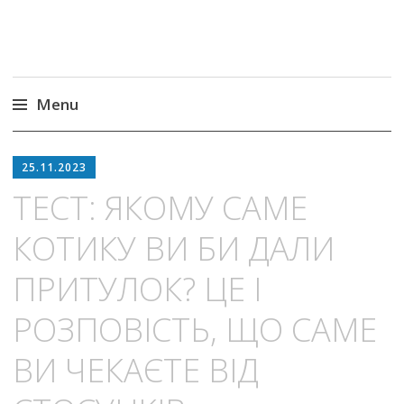
Menu
Skip
to
25.11.2023
content
ТЕСТ: ЯКОМУ САМЕ
КОТИКУ ВИ БИ ДАЛИ
ПРИТУЛОК? ЦЕ І
РОЗПОВІСТЬ, ЩО САМЕ
ВИ ЧЕКАЄТЕ ВІД